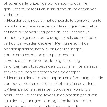
of op enigerlei wijze, hoe ook genaamd, over het
gehuurde te beschikken in strijd met de belangen van
verhuurder.
4. Huurder verbindt zich het gehuurde te gebruiken en te
onderhouden overeenkomstig de richtlijnen, vermeld in
het hem ter beschikking gestelde instructieboekje
alsmede volgens de aanwijzingen zoals die hem door
verhuurder worden gegeven. Met name zal hij de
bandenspanning, het olie- en koelvloeistofpeil
controleren en zo nodig op peil brengen.
5. Het is de huurder verboden eigenmachtig
veranderingen, toevoegingen, opschriften, versieringen,
stickers e.d. aan te brengen aan de camper.
6. Het is huurder verboden apparaten of voertuigen in de
camper vervoeren die olie en / of benzine bevatten.
7. Alleen personen die in de huurovereenkomst als
bestuurder - eventueel tevens in de hoedanigheid van
huurder - zijn aangeduid, mogen de kampeerauto
besturen. Het is huurder niet toegestaan de